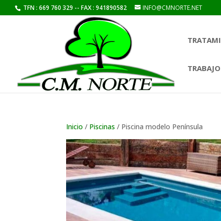
TFN : 669 760 329 -- FAX : 941890582
INFO@CMNORTE.NET
TRATAMI
TRABAJO
Inicio
/
Piscinas
/ Piscina modelo Península