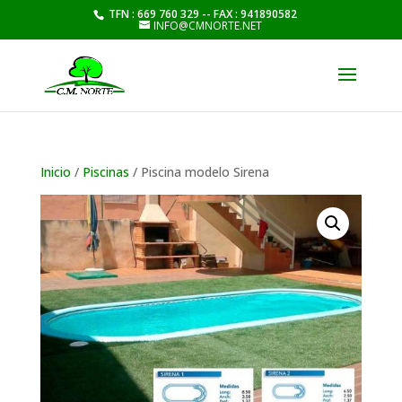
TFN : 669 760 329 -- FAX : 941890582
INFO@CMNORTE.NET
Inicio
/
Piscinas
/ Piscina modelo Sirena