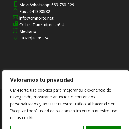

Movil/whatsapp: 669 760 329

Fax : 941890582

info@cmnorte.net

C/ Los Danzadores nº 4

Medrano

La Rioja, 26374
Valoramos tu privacidad
CM-Norte usa cookies para mejorar su experiencia de
navegación, mostrarle anuncios o contenidos
© CM-Norte
Conservación y Mantenimientos del Norte
Especialista en tratamientos de espacios naturales,
personalizados y analizar nuestro tráfico. Al hacer clic en
ofreciendo servicios de alta calidad en el sector de la
“Aceptar todo” usted da su consentimiento a nuestro uso
jardinería en general.
de las cookies.
© Diseño de Paginas web. Promoción - Optimización SEO.