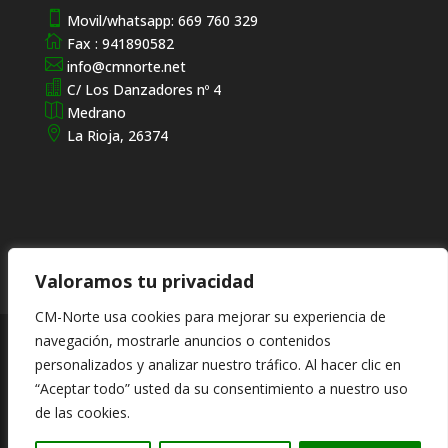

Movil/whatsapp: 669 760 329

Fax : 941890582

info@cmnorte.net

C/ Los Danzadores nº 4

Medrano

La Rioja, 26374
Valoramos tu privacidad
CM-Norte usa cookies para mejorar su experiencia de
navegación, mostrarle anuncios o contenidos
© CM-Norte
Conservación y Mantenimientos del Norte
Especialista en tratamientos de espacios naturales,
personalizados y analizar nuestro tráfico. Al hacer clic en
ofreciendo servicios de alta calidad en el sector de la
“Aceptar todo” usted da su consentimiento a nuestro uso
jardinería en general.
de las cookies.
© Diseño de Paginas web. Promoción - Optimización SEO.