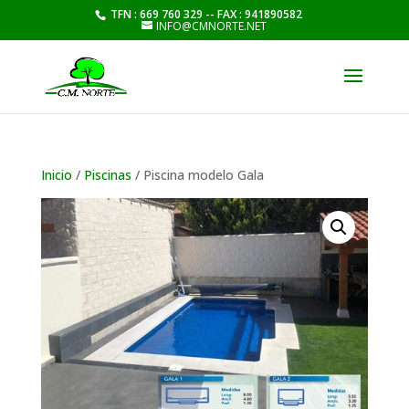
TFN : 669 760 329 -- FAX : 941890582
INFO@CMNORTE.NET
Inicio
/
Piscinas
/ Piscina modelo Gala